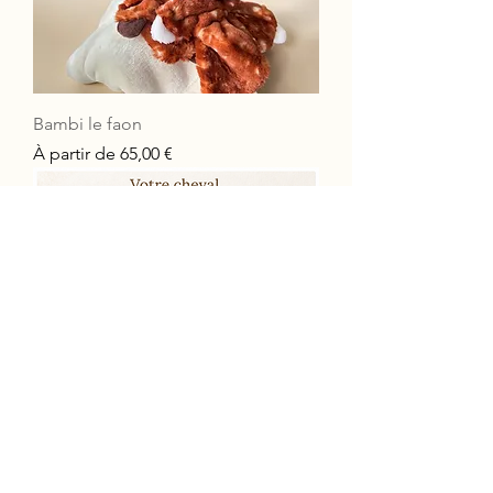
Bambi le faon
Prix promotionnel
À partir de
65,00 €
Mon cheval sur mesure