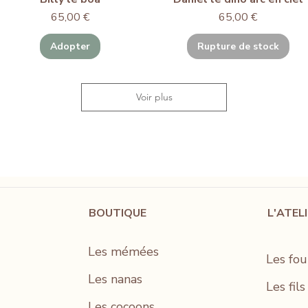
Prix
Prix
65,00 €
65,00 €
Adopter
Rupture de stock
Voir plus
BOUTIQUE
L'ATEL
Les mémées
Les fou
Les nanas
Les fil
Les cocoons