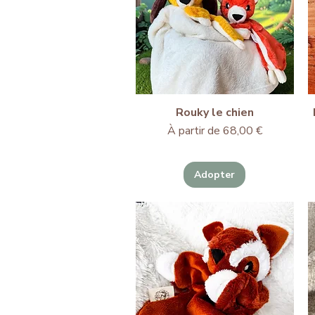
Rouky le chien
Prix promotionnel
À partir de
68,00 €
Adopter