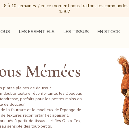
 : 8 à 10 semaines / e
n ce moment nous traitons les commandes
13/07
DOUS
LES ESSENTIELS
LES TISSUS
EN STOCK
dous Mémées
s plates pleines de douceur
eur double texture réconfortante, les Doudous
ndresse, parfaits pour les petites mains en
te de douceur.
de la fourrure et le moelleux de l’éponge de
e textures réconfortant et apaisant.
riqués à partir de tissus certifiés Oeko-Tex,
eau sensible des tout-petits.