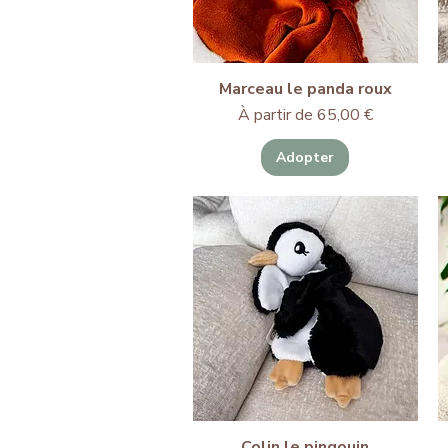
Marceau le panda roux
Prix promotionnel
À partir de
65,00 €
Adopter
Colin le pingouin