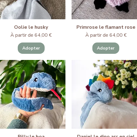
Oolie le husky
Primrose le flamant rose
Prix promotionnel
Prix promotionnel
À partir de
64,00 €
À partir de
64,00 €
Adopter
Adopter
Billy le boa
Daniel le dino arc en ciel