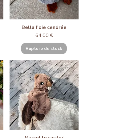
Bella l'oie cendrée
Prix
64,00 €
Rupture de stock
Marcel le castor