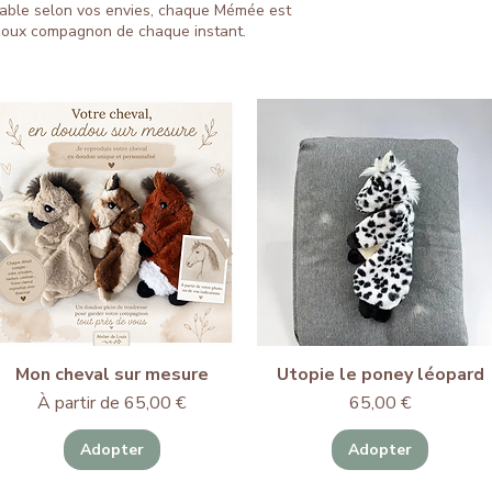
sable selon vos envies, chaque Mémée est
doux compagnon de chaque instant.
Mon cheval sur mesure
Utopie le poney léopard
Prix promotionnel
Prix
À partir de
65,00 €
65,00 €
Adopter
Adopter