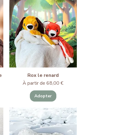
e
Rox le renard
Prix promotionnel
À partir de
68,00 €
Adopter