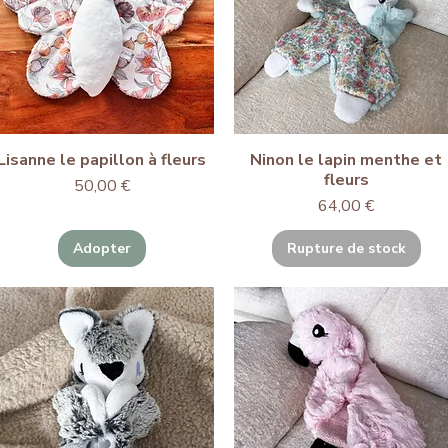
Lisanne le papillon à fleurs
Ninon le lapin menthe et
fleurs
Prix
50,00 €
Prix
64,00 €
Adopter
Rupture de stock