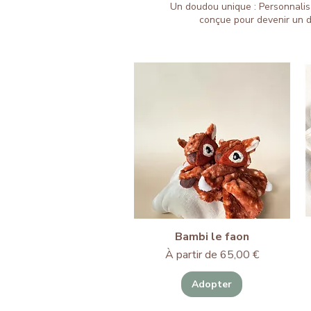
Un doudou unique : Personnali
conçue pour devenir un 
Bambi le faon
Prix promotionnel
À partir de
65,00 €
Adopter