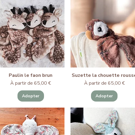
Paulin le faon brun
Suzette la chouette rouss
Prix promotionnel
Prix promotionnel
À partir de
65,00 €
À partir de
65,00 €
Adopter
Adopter