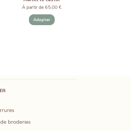
Prix promotionnel
À partir de
65,00 €
Adopter
IER
rrures
s de broderies