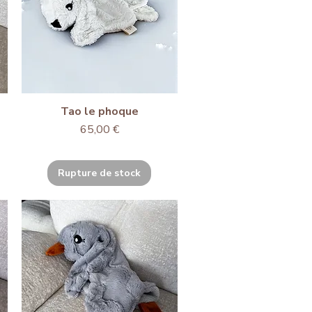
Tao le phoque
Prix
65,00 €
Rupture de stock