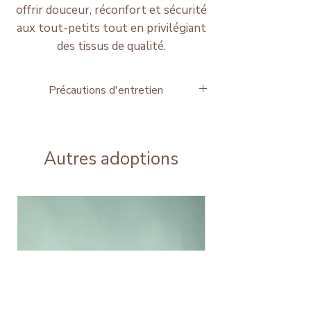
offrir douceur, réconfort et sécurité
aux tout-petits tout en privilégiant
des tissus de qualité.
Précautions d'entretien
🧺 Lavage en machine à 30°C
🚫 Pas de sèche-linge
🌿 Séchage à l'air libre recommandé
Autres adoptions
✨ Brosser délicatement la fourrure
après lavage pour préserver sa douceur.