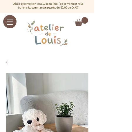
Délais de confection : 8 à 10 semaines / e
n ce moment nous
traitons les commandes passées du 20/06 au 04/07