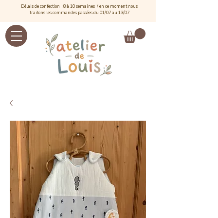
Délais de confection : 8 à 10 semaines / e
n ce moment nous
traitons les commandes passées du 01/07 au 13/07