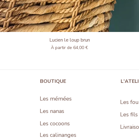
Lucien le loup brun
Aperçu rapide
Prix promotionnel
À partir de
64,00 €
BOUTIQUE
L'ATEL
Les mémées
Les fou
Les nanas
Les fil
Les cocoons
Livrais
Les
calinanges