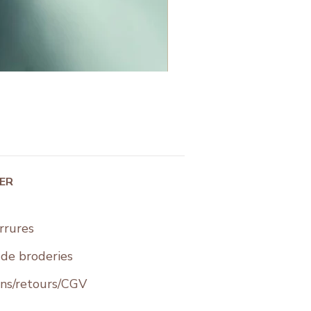
IER
rrures
s de broderies
ons/retours/CGV