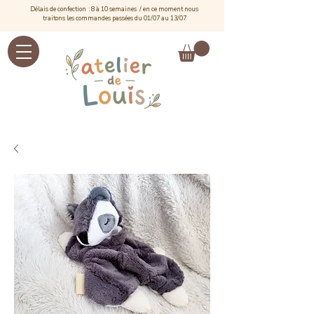
Délais de confection : 8 à 10 semaines / e
n ce moment nous
traitons les commandes passées du 01/07 au 13/07