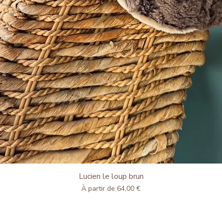
Lucien le loup brun
Aperçu rapide
Prix promotionnel
À partir de
64,00 €