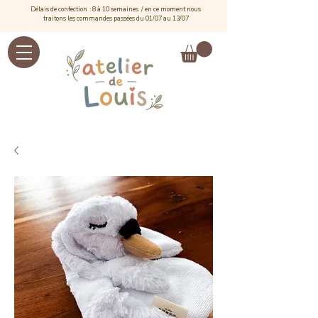
Délais de confection : 8 à 10 semaines / e
n ce moment nous
traitons les commandes passées du 01/07 au 13/07