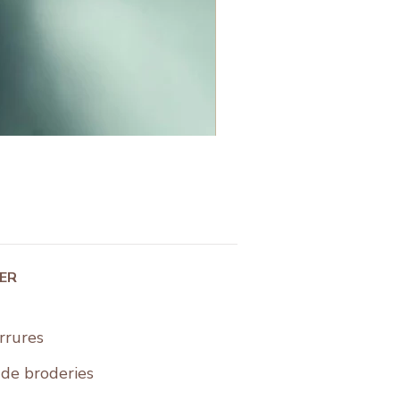
IER
rrures
s de broderies