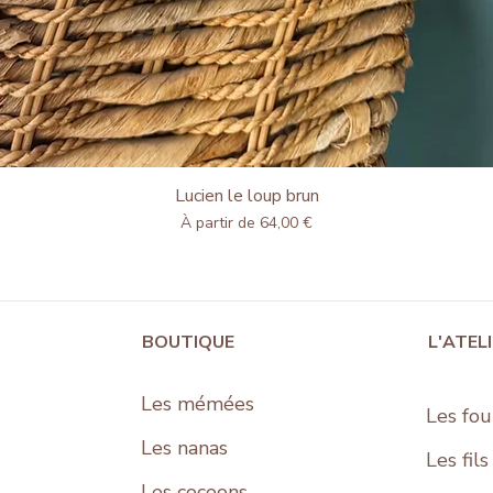
Lucien le loup brun
Aperçu rapide
Prix promotionnel
À partir de
64,00 €
BOUTIQUE
L'ATEL
Les mémées
Les fou
Les nanas
Les fil
Les cocoons