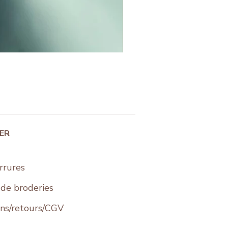
IER
rrures
s de broderies
ons/retours/CGV