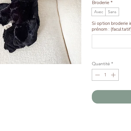
Broderie
*
Avec
Sans
Si option broderie in
prénom : (facultatif
Quantité
*