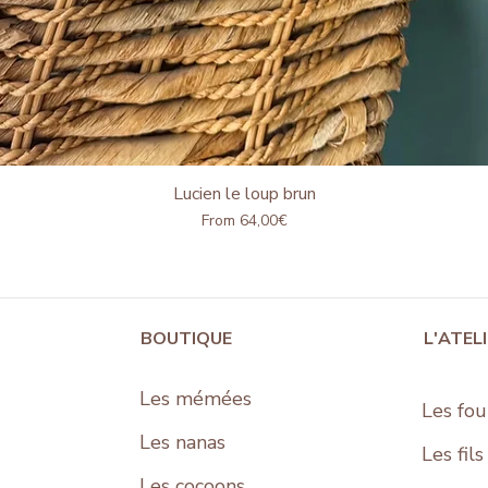
Lucien le loup brun
Quick View
Price
From 64,00€
BOUTIQUE
L'ATEL
Les mémées
Les fou
Les nanas
Les fil
Les cocoons