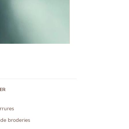
IER
rrures
s de broderies