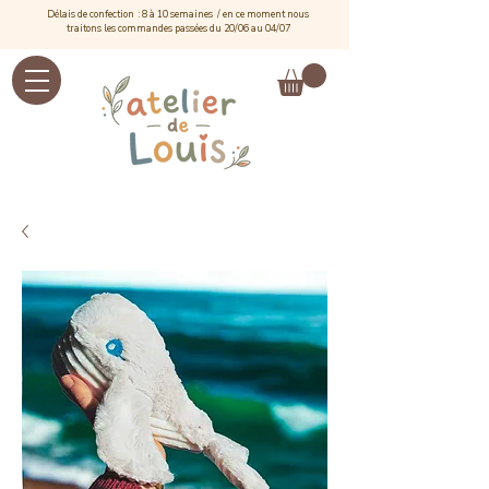
Délais de confection : 8 à 10 semaines / e
n ce moment nous
traitons les commandes passées du 20/06 au 04/07