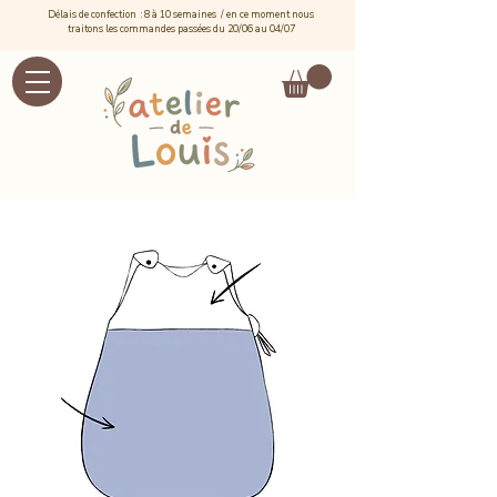
Délais de confection : 8 à 10 semaines / e
n ce moment nous
traitons les commandes passées du 20/06 au 04/07